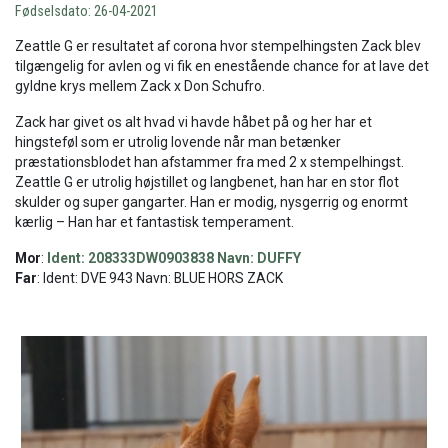
Fødselsdato: 26-04-2021
Zeattle G er resultatet af corona hvor stempelhingsten Zack blev
tilgængelig for avlen og vi fik en enestående chance for at lave det
gyldne krys mellem Zack x Don Schufro.
Zack har givet os alt hvad vi havde håbet på og her har et
hingsteføl som er utrolig lovende når man betænker
præstationsblodet han afstammer fra med 2 x stempelhingst.
Zeattle G er utrolig højstillet og langbenet, han har en stor flot
skulder og super gangarter. Han er modig, nysgerrig og enormt
kærlig – Han har et fantastisk temperament.
Mor
:
Ident: 208333DW0903838 Navn: DUFFY
Far
: Ident: DVE 943 Navn: BLUE HORS ZACK