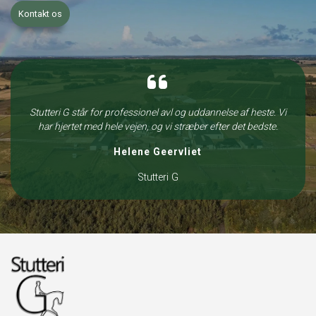
Kontakt os
Stutteri G står for professionel avl og uddannelse af heste. Vi
har hjertet med hele vejen, og vi stræber efter det bedste.
Helene Geervliet
Stutteri G