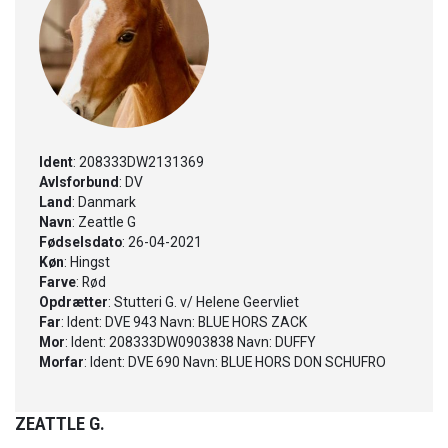
Ident
: 208333DW2131369
Avlsforbund
: DV
Land
: Danmark
Navn
: Zeattle G
Fødselsdato
: 26-04-2021
Køn
: Hingst
Farve
: Rød
Opdrætter
: Stutteri G. v/ Helene Geervliet
Far
: Ident: DVE 943 Navn: BLUE HORS ZACK
Mor
: Ident: 208333DW0903838 Navn: DUFFY
Morfar
: Ident: DVE 690 Navn: BLUE HORS DON SCHUFRO
ZEATTLE G.