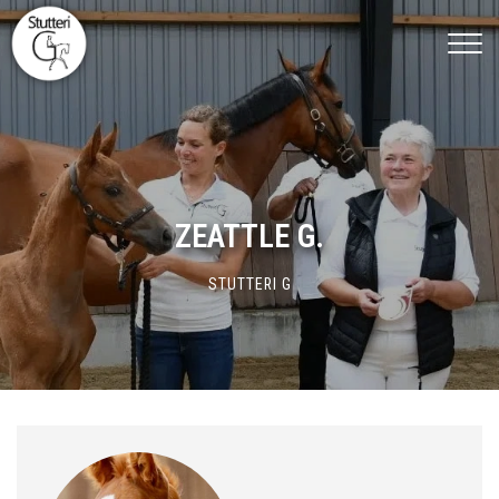
Gå
til
hovedindhold
ZEATTLE G.
STUTTERI G