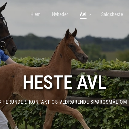
Hjem
Nyheder
Avl
Salgsheste
HESTE AVL
 G HERUNDER. KONTAKT OS VEDRØRENDE SPØRGSMÅL OM 