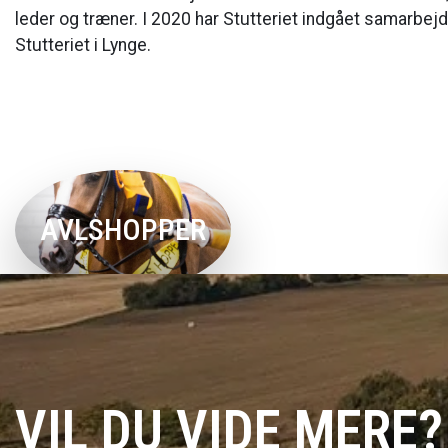
leder og træner. I 2020 har Stutteriet indgået samarb
Stutteriet i Lynge.
AVLSHOPPER
Se vores avlshopper
VIL DU VIDE MERE?