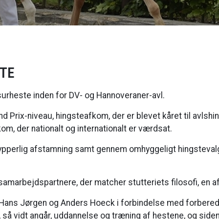
STE
surheste inden for DV- og Hannoveraner-avl.
d Prix-niveau, hingsteafkom, der er blevet kåret til avlsh
m, der nationalt og internationalt er værdsat.
ypperlig afstamning samt gennem omhyggeligt hingstevalg
 samarbejdspartnere, der matcher stutteriets filosofi, en a
ns Jørgen og Anders Hoeck i forbindelse med forberedelse
 så vidt angår, uddannelse og træning af hestene, og side