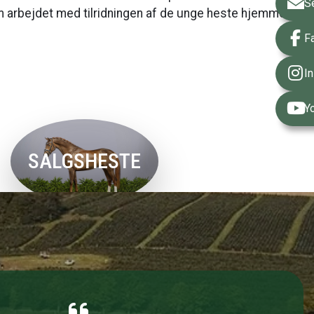
S
m arbejdet med tilridningen af de unge heste hjemme på
F
I
Y
SALGSHESTE
Se salgsheste