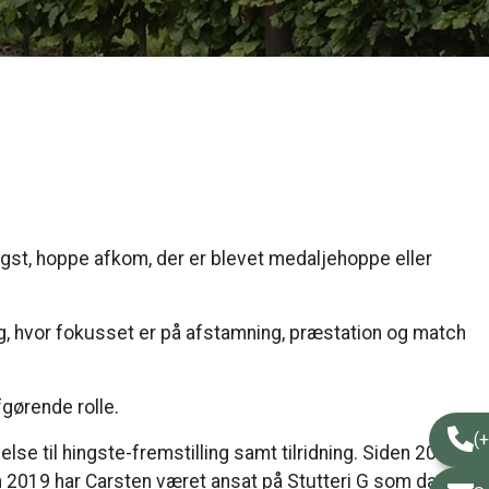
ingst, hoppe afkom, der er blevet medaljehoppe eller
, hvor fokusset er på afstamning, præstation og match
fgørende rolle.
(
 til hingste-fremstilling samt tilridning. Siden 2007
n 2019 har Carsten været ansat på Stutteri G som daglig