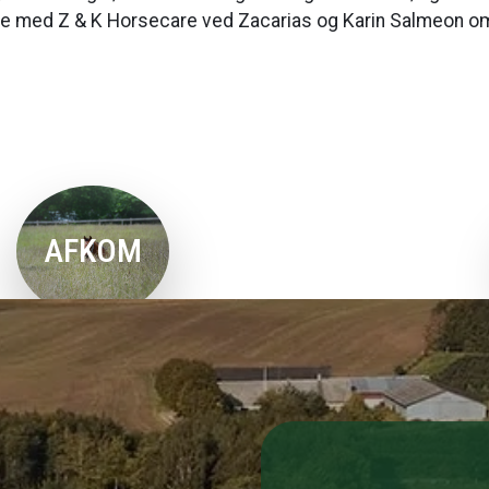
ejde med Z & K Horsecare ved Zacarias og Karin Salmeon o
Se afkomsårgange
AFKOM