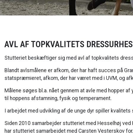
AVL AF TOPKVALITETS DRESSURHE
Stutteriet beskæftiger sig med avl af topkvalitets dres
Blandt avlsmålene er afkom, der har haft succes på Gran
statspræmieret, afkom, der har været med i UVM, og afko
Målene søges bl.a. nået gennem at avle med hopper af 
til hoppens afstamning, fysik og temperament.
I arbejdet med udvikling af de unge dyr spiller kvalitets
Siden 2010 samarbejder stutteriet med Hesselhøj ved Ha
har stutteriet samarbejdet med Carsten Vesterskov for,