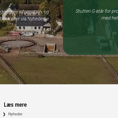
Stutteri G står for pr
 yderligere information, og
med hele
book eller via Nyhederne
Læs mere
Nyheder