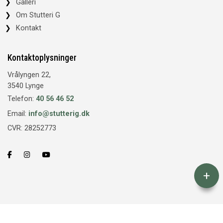
Galleri
Om Stutteri G
Kontakt
Kontaktoplysninger
Vrålyngen 22,
3540 Lynge
Telefon:
40 56 46 52
Email:
info@stutterig.dk
CVR: 28252773
+
Copyright © 2026 - Stutteri G
, CVR 28252773
Cookiepolitik
|
Privatlivspolitik