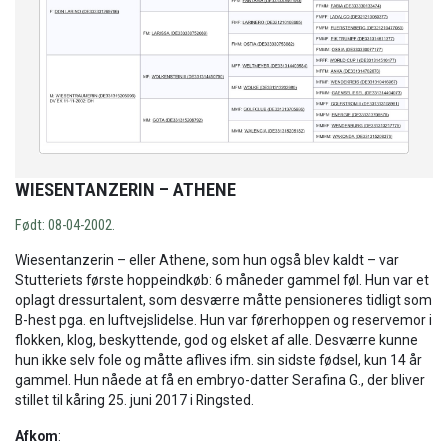
WIESENTANZERIN – ATHENE
Født: 08-04-2002.
Wiesentanzerin – eller Athene, som hun også blev kaldt – var
Stutteriets første hoppeindkøb: 6 måneder gammel føl. Hun var et
oplagt dressurtalent, som desværre måtte pensioneres tidligt som
B-hest pga. en luftvejslidelse. Hun var førerhoppen og reservemor i
flokken, klog, beskyttende, god og elsket af alle. Desværre kunne
hun ikke selv fole og måtte aflives ifm. sin sidste fødsel, kun 14 år
gammel. Hun nåede at få en embryo-datter Serafina G., der bliver
stillet til kåring 25. juni 2017 i Ringsted.
Afkom
: