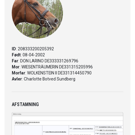
ID
: 208333200205392
Født
: 08-04-2002
Far
: DON LARINO DE333331269796
Mor
: WIESENTRÄUMERIN DE331315205996
Morfar
: WOLKENSTEIN II DE331314450790
Avler
: Charlotte Botved Sundberg
AFSTAMNING