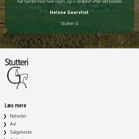
har hjertet med hele vejen, og vi stræber efter det bedste.
Helene Geervliet
Stutteri G
Læs mere
Nyheder
Avl
Salgsheste