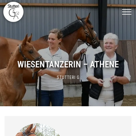
Gå
til
hovedindhold
WIESENTANZERIN – ATHENE
STUTTERI G