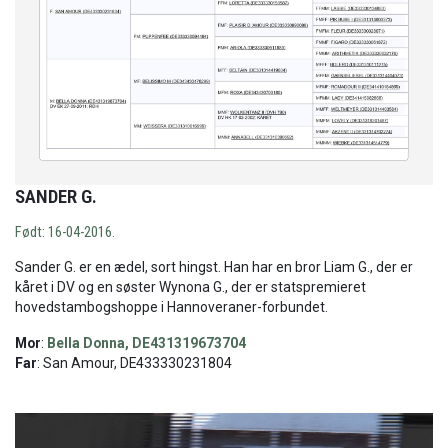
SANDER G.
Født: 16-04-2016.
Sander G. er en ædel, sort hingst. Han har en bror Liam G., der er
kåret i DV og en søster Wynona G., der er statspremieret
hovedstambogshoppe i Hannoveraner-forbundet.
Mor
:
Bella Donna, DE431319673704
Far
: San Amour, DE433330231804