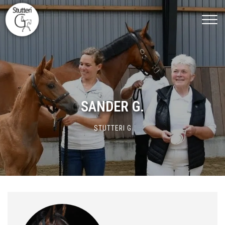
Gå
til
hovedindhold
SANDER G.
STUTTERI G