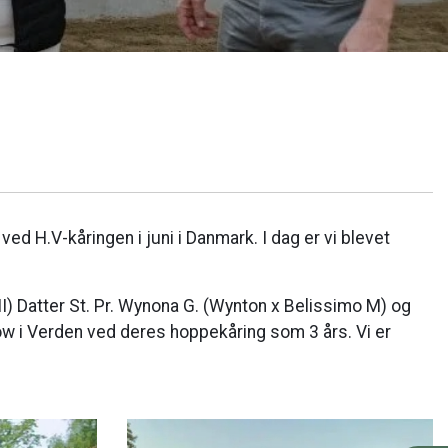
 H.V-kåringen i juni i Danmark. I dag er vi blevet
I) Datter St. Pr. Wynona G. (Wynton x Belissimo M) og
show i Verden ved deres hoppekåring som 3 års. Vi er