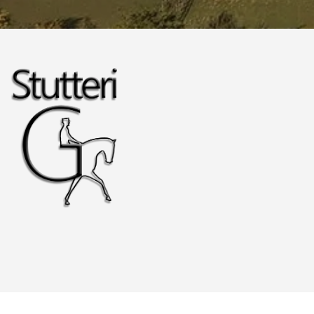
Copyright © 2026 - Stutteri G
, CVR 28252773
Cookiepolitik
|
Privatlivspolitik