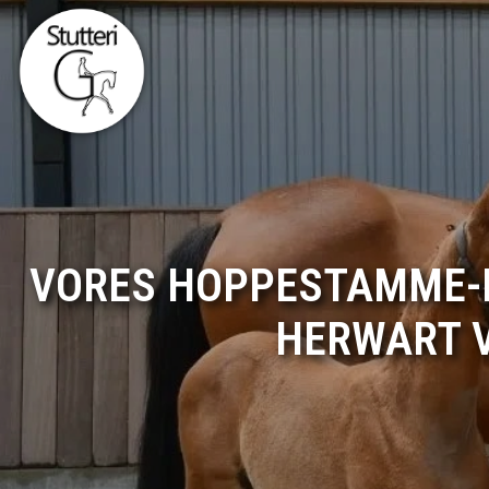
Gå
til
hovedindhold
VORES HOPPESTAMME-FA
HERWART V