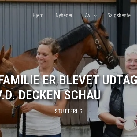
Hjem
Nyheder
Avl
Salgsheste
MILIE ER BLEVET UDTAG
.D. DECKEN SCHAU
STUTTERI G