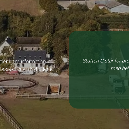
Stutteri G står for pr
 yderligere information, og
med hele
book eller via Nyhederne