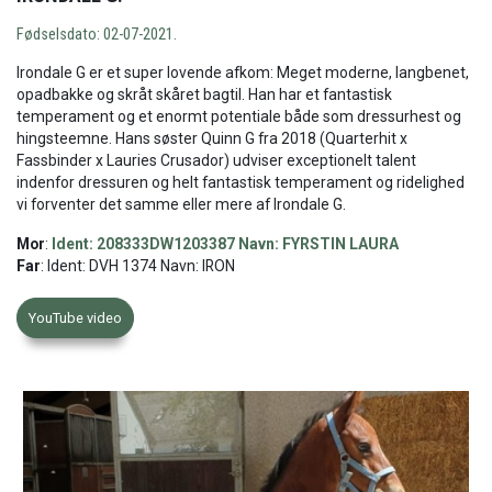
Fødselsdato: 02-07-2021.
Irondale G er et super lovende afkom: Meget moderne, langbenet,
opadbakke og skråt skåret bagtil. Han har et fantastisk
temperament og et enormt potentiale både som dressurhest og
hingsteemne. Hans søster Quinn G fra 2018 (Quarterhit x
Fassbinder x Lauries Crusador) udviser exceptionelt talent
indenfor dressuren og helt fantastisk temperament og ridelighed
vi forventer det samme eller mere af Irondale G.
Mor
:
Ident: 208333DW1203387 Navn: FYRSTIN LAURA
Far
: Ident: DVH 1374 Navn: IRON
YouTube video