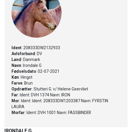
Ident
: 208333DW2132933
Avlsforbund
: DV
Land
: Danmark
Navn
: Irondale G
Fødselsdato
: 02-07-2021
Køn
: Hingst
Farve
: Brun
Opdrætter
: Stutteri G. v/ Helene Geervliet
Far
: Ident: DVH 1374 Navn: IRON
Mor
: Ident: Ident: 208333DW1203387 Navn: FYRSTIN
LAURA
Morfar
: Ident: DVH 1001 Navn: FASSBINDER
IRONDALE G.