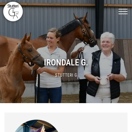
Gå
til
hovedindhold
IRONDALE G.
STUTTERI G