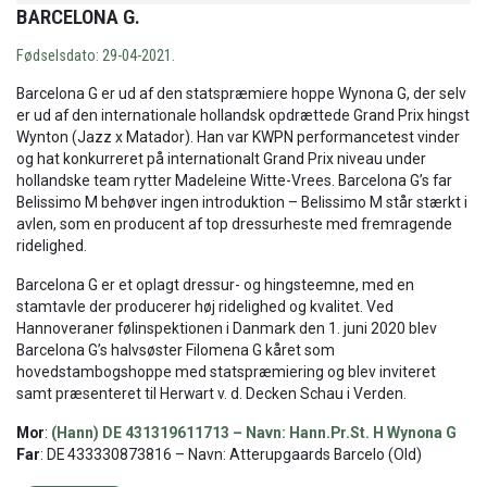
BARCELONA G.
Fødselsdato: 29-04-2021.
Barcelona G er ud af den statspræmiere hoppe Wynona G, der selv
er ud af den internationale hollandsk opdrættede Grand Prix hingst
Wynton (Jazz x Matador). Han var KWPN performancetest vinder
og hat konkurreret på internationalt Grand Prix niveau under
hollandske team rytter Madeleine Witte-Vrees. Barcelona G’s far
Belissimo M behøver ingen introduktion – Belissimo M står stærkt i
avlen, som en producent af top dressurheste med fremragende
ridelighed.
Barcelona G er et oplagt dressur- og hingsteemne, med en
stamtavle der producerer høj ridelighed og kvalitet. Ved
Hannoveraner følinspektionen i Danmark den 1. juni 2020 blev
Barcelona G’s halvsøster Filomena G kåret som
hovedstambogshoppe med statspræmiering og blev inviteret
samt præsenteret til Herwart v. d. Decken Schau i Verden.
Mor
:
(Hann) DE 431319611713 – Navn: Hann.Pr.St. H Wynona G
Far
: DE 433330873816 – Navn: Atterupgaards Barcelo (Old)