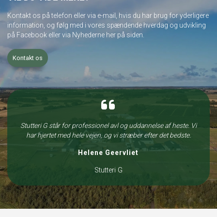
Kontakt os på telefon eller via e-mail, hvis du har brug for yderligere
information, og følg med i vores spændende hverdag og udvikling
på Facebook eller via Nyhederne her på siden.
Kontakt os
Stutteri G står for professionel avl og uddannelse af heste. Vi
har hjertet med hele vejen, og vi stræber efter det bedste.
Helene Geervliet
Stutteri G