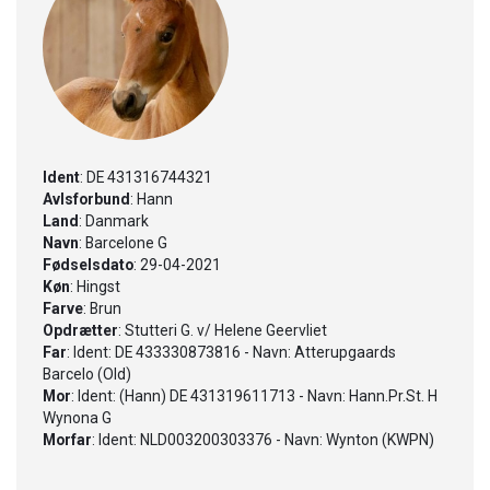
Ident
: DE 431316744321
Avlsforbund
: Hann
Land
: Danmark
Navn
: Barcelone G
Fødselsdato
: 29-04-2021
Køn
: Hingst
Farve
: Brun
Opdrætter
: Stutteri G. v/ Helene Geervliet
Far
: Ident: DE 433330873816 - Navn: Atterupgaards
Barcelo (Old)
Mor
: Ident: (Hann) DE 431319611713 - Navn: Hann.Pr.St. H
Wynona G
Morfar
: Ident: NLD003200303376 - Navn: Wynton (KWPN)