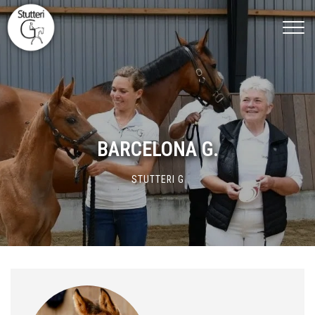
Gå
til
hovedindhold
BARCELONA G.
STUTTERI G